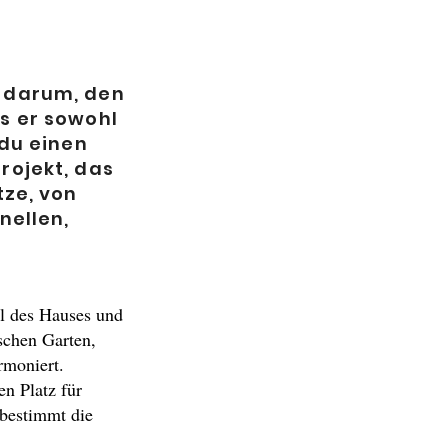
t darum, den
s er sowohl
 du einen
rojekt, das
tze, von
nellen,
l des Hauses und
schen Garten,
rmoniert.
n Platz für
 bestimmt die