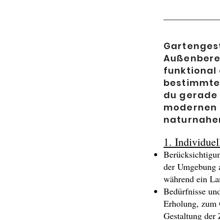
Gartengest
Außenberei
funktional
bestimmten
du gerade 
modernen m
naturnahe
1. Individue
Berücksichtigu
der Umgebung an
während ein Lan
Bedürfnisse und
Erholung, zum G
Gestaltung der 