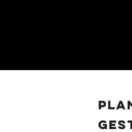
pla
Ges