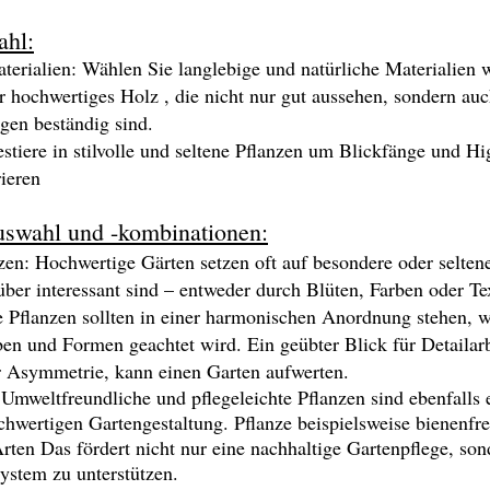
ahl:
erialien: Wählen Sie langlebige und natürliche Materialien w
r hochwertiges Holz , die nicht nur gut aussehen, sondern au
gen beständig sind.
estiere in stilvolle und seltene Pflanzen um Blickfänge und Hi
ieren
uswahl und -kombinationen:
zen: Hochwertige Gärten setzen oft auf besondere oder seltene
über interessant sind – entweder durch Blüten, Farben oder Te
 Pflanzen sollten in einer harmonischen Anordnung stehen, w
n und Formen geachtet wird. Ein geübter Blick für Detailarb
 Asymmetrie, kann einen Garten aufwerten.
 Umweltfreundliche und pflegeleichte Pflanzen sind ebenfalls 
chwertigen Gartengestaltung. Pflanze beispielsweise bienenf
Arten
Das fördert nicht nur eine nachhaltige Gartenpflege, sond
ystem zu unterstützen.