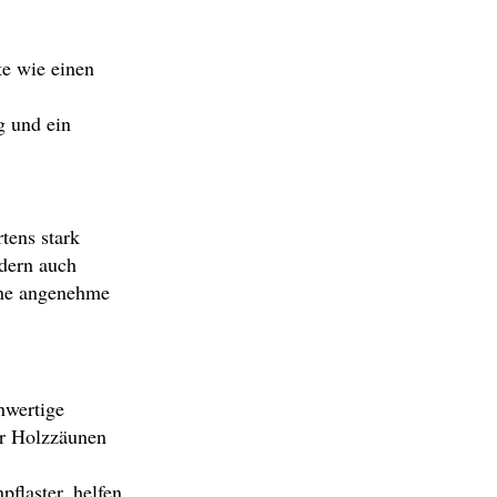
te wie einen
g und ein
tens stark
ndern auch
ine angenehme
hwertige
er Holzzäunen
flaster, helfen,