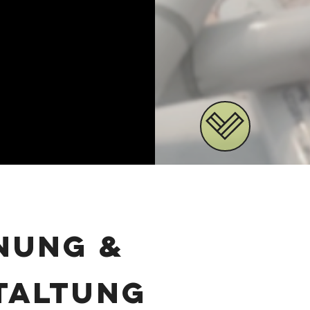
nung &
taltung