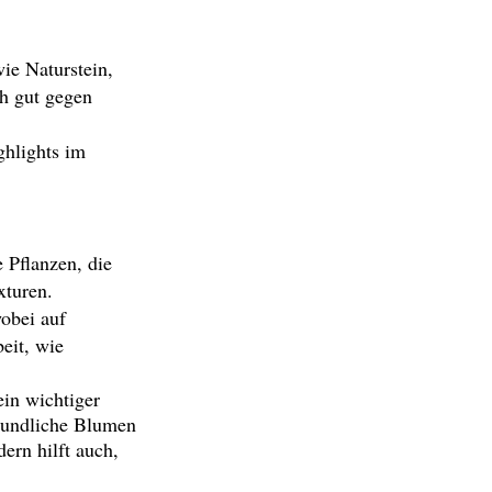
ie Naturstein,
ch gut gegen
ghlights im
 Pflanzen, die
xturen.
obei auf
eit, wie
ein wichtiger
reundliche Blumen
ern hilft auch,